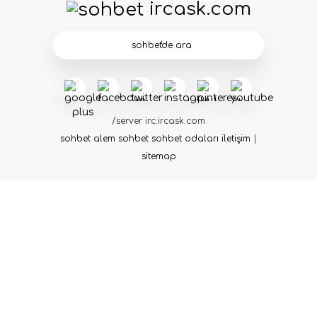
ircask.com
/server irc.ircask.com
sohbet
alem sohbet
sohbet odaları
iletişim
|
sitemap