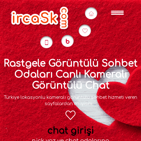
Rastgele Görüntülü Sohbet
Odaları Canlı Kameralı
Görüntülü Chat
Türkiye lokasyonlu kameralı görüntülü sohbet hizmeti veren
sayfalardan en iyisini
...
chat girişi
nick yaz ve chat odalarına