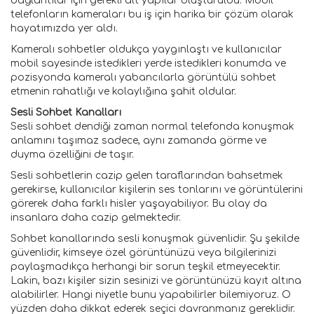
bağlantılar için gerekli alt yapılar oluşturuldu. Mobil
telefonların kameraları bu iş için harika bir çözüm olarak
hayatımızda yer aldı.
Kameralı sohbetler oldukça yaygınlaştı ve kullanıcılar
mobil sayesinde istedikleri yerde istedikleri konumda ve
pozisyonda kameralı yabancılarla görüntülü sohbet
etmenin rahatlığı ve kolaylığına şahit oldular.
Sesli Sohbet Kanalları
Sesli sohbet dendiği zaman normal telefonda konuşmak
anlamını taşımaz sadece, aynı zamanda görme ve
duyma özelliğini de taşır.
Sesli sohbetlerin cazip gelen taraflarından bahsetmek
gerekirse, kullanıcılar kişilerin ses tonlarını ve görüntülerini
görerek daha farklı hisler yaşayabiliyor. Bu olay da
insanlara daha cazip gelmektedir.
Sohbet kanallarında sesli konuşmak güvenlidir. Şu şekilde
güvenlidir, kimseye özel görüntünüzü veya bilgilerinizi
paylaşmadıkça herhangi bir sorun teşkil etmeyecektir.
Lakin, bazı kişiler sizin sesinizi ve görüntünüzü kayıt altına
alabilirler. Hangi niyetle bunu yapabilirler bilemiyoruz. O
yüzden daha dikkat ederek seçici davranmanız gereklidir.