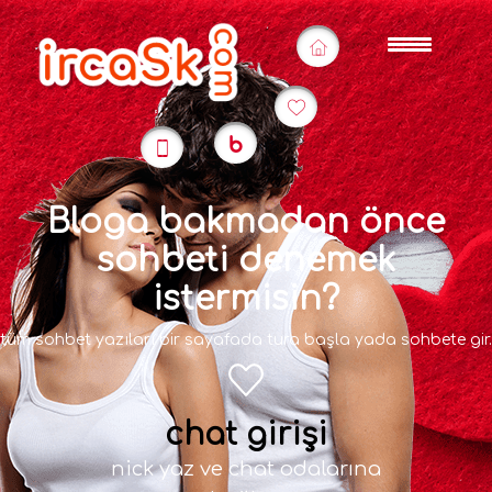
Bloga bakmadan önce
sohbeti denemek
istermisin?
tüm sohbet yazıları bir sayafada tura başla yada sohbete gir.
chat girişi
nick yaz ve chat odalarına